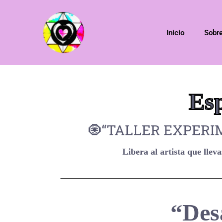
Inicio
Sobr
Esp
🧿“TALLER EXPERI
Libera al artista que llev
“Desa