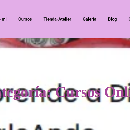
e mi
Cursos
Tienda-Atelier
Galería
Blog
tegoría: Cursos Onl