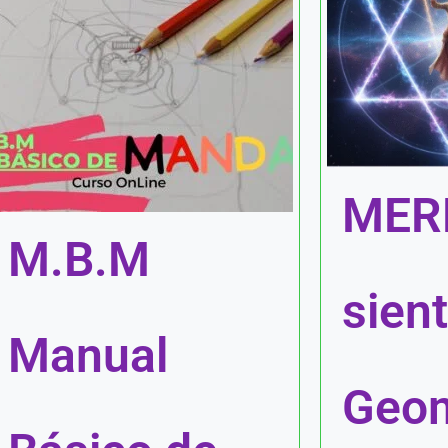
MER
M.B.M
sient
Manual
Geom