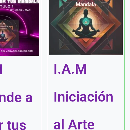
I.A.M
M
Iniciación
nde a
al Arte
r tus