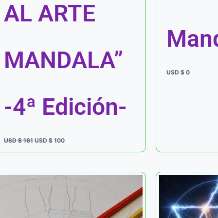
AL ARTE
Mand
MANDALA”
USD $
0
-4ª Edición-
USD $
161
USD $
100