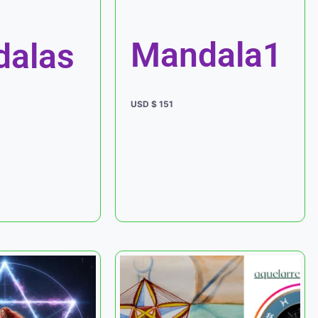
Mandala1
alas
USD $
151