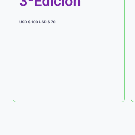
3ªEdicion
USD $
100
USD $
70