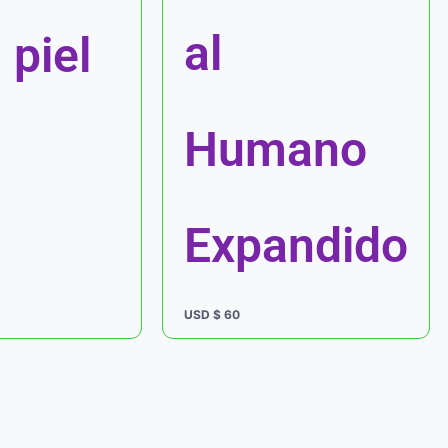
al
 piel
Humano
Expandido
USD $
60