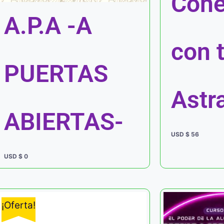
Cone
A.P.A -A
con 
PUERTAS
Astra
ABIERTAS-
USD $
56
USD $
0
¡Oferta!