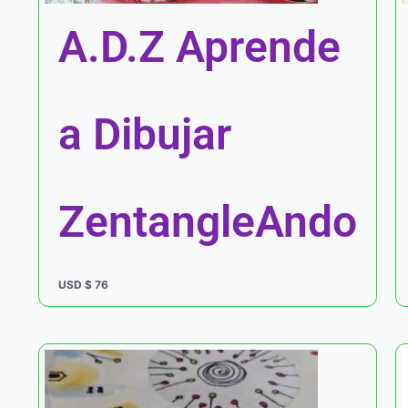
A.D.Z Aprende
a Dibujar
ZentangleAndo
USD $
76