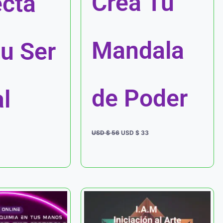
Crea Tu
cta
Mandala
tu Ser
de Poder
l
USD $
56
USD $
33