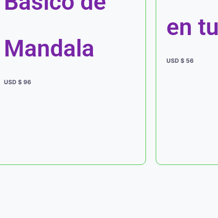
Básico de
en tu
Mandala
USD $
56
USD $
96